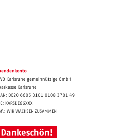
pendenkonto
WO Karlsruhe gemeinnützige GmbH
parkasse Karlsruhe
BAN: DE20 6605 0101 0108 3701 49
IC: KARSDE66XXX
ef.: WIR WACHSEN ZUSAMMEN
Dankeschön!